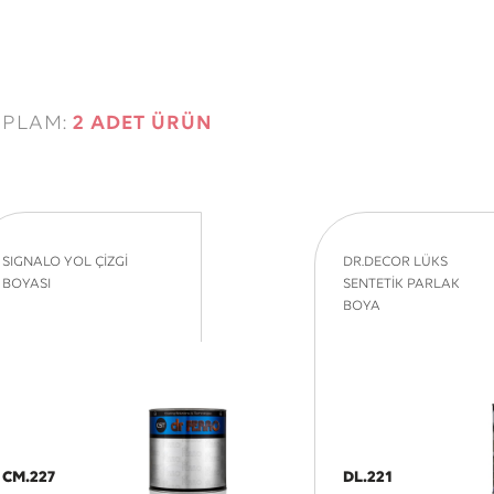
OPLAM:
2 ADET ÜRÜN
SIGNALO YOL ÇİZGİ
DR.DECOR LÜKS
BOYASI
SENTETİK PARLAK
BOYA
Detaya
Detaya
CM.227
DL.221
Git
Git