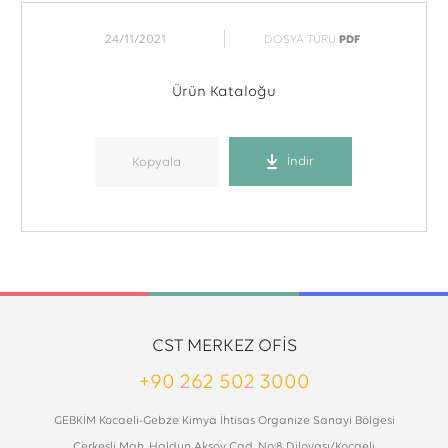
24/11/2021
DOSYA TÜRÜ
PDF
Ürün Kataloğu
İndir
Kopyala
CST MERKEZ OFİS
+90 262 502 3000
GEBKİM Kocaeli-Gebze Kimya İhtisas Organize Sanayi Bölgesi
Çerkesli Mah. Haldun Aksoy Cad. No:8 Dilovası/Kocaeli